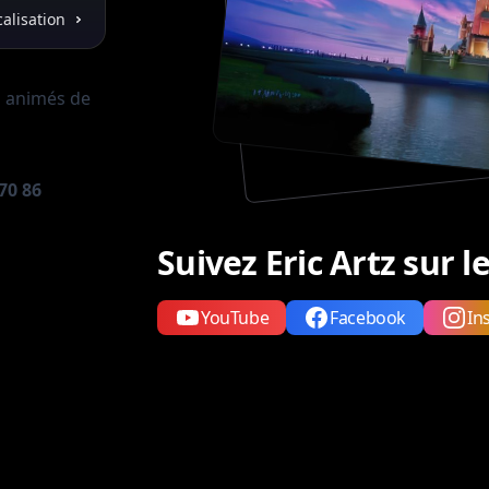
calisation
 animés de
 70 86
Suivez Eric Artz sur 
YouTube
Facebook
In