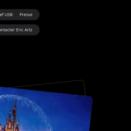
ef USB
Presse
ntacter Eric Artz