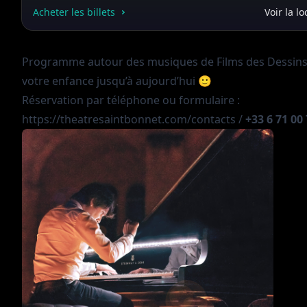
Acheter les billets
Voir la lo
Programme autour des musiques de Films des Dessins
votre enfance jusqu’à aujourd’hui 🙂
Réservation par téléphone ou formulaire :
https://theatresaintbonnet.com/contacts
/
+33 6 71 00