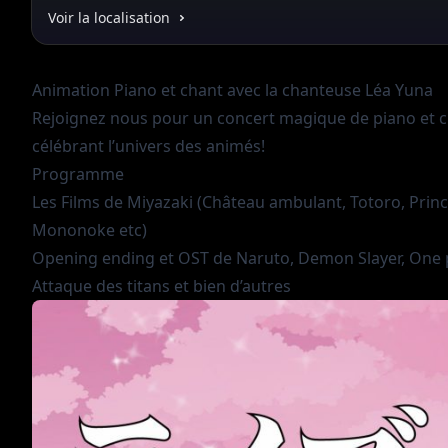
Voir la localisation
Animation Piano et chant avec la chanteuse
Léa Yuna
Rejoignez nous pour un concert magique de piano et 
célébrant l’univers des animés!
Programme
Les Films de Miyazaki (Château ambulant, Totoro, Prin
Mononoke etc)
Opening ending et OST de Naruto, Demon Slayer, One 
Attaque des titans et bien d’autres