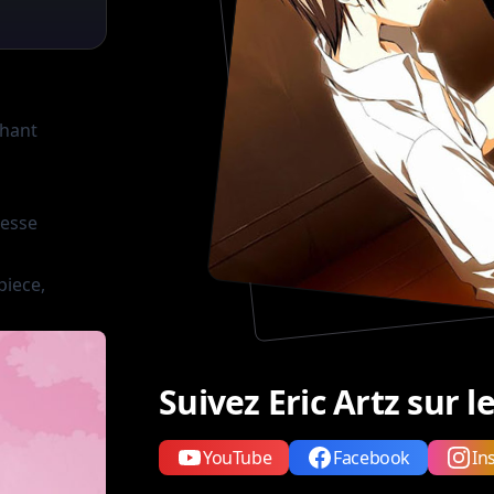
chant
cesse
piece,
Suivez Eric Artz sur 
YouTube
Facebook
In