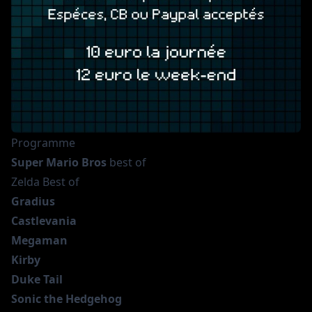
Programme
Super Mario Bros
best of
Zelda Best of
Gradius
Castlevania
Megaman
Kirby
Duke Tail
Sonic the Hedgehog