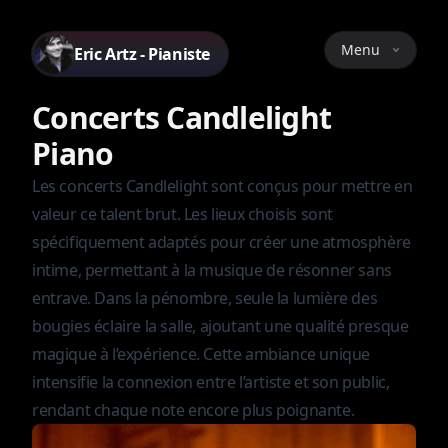
Menu
Eric Artz - Pianiste
Concerts Candlelight
Piano
Les concerts Candlelight sont conçus pour mettre en
valeur ce talent brut. Les lieux choisis sont
spécifiquement adaptés pour créer une atmosphère
intime, permettant à la musique de résonner sans
entrave. Dans la pénombre, seule la lumière des
bougies éclaire la salle, ajoutant une qualité presque
magique à l’expérience. Cette ambiance unique
intensifie la connexion entre l’artiste et son public,
rendant chaque note encore plus poignante.